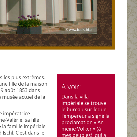
fs les plus extrêmes.
une fille de la maison
A voir:
 19 août 1853 dans
Dans la villa
e musée actuel de la
impériale se trouve
le bureau sur lequel
re impératrice
l’empereur a signé la
-Valérie, sa fille
proclamation « An
 la famille impériale
meine Völker » (à
Ischl. C’est dans le
mes peuples), qui a