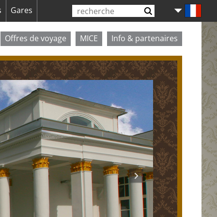
Aller
s
Gares
Lan
au
contenu
Offres de voyage
MICE
Info & partenaires