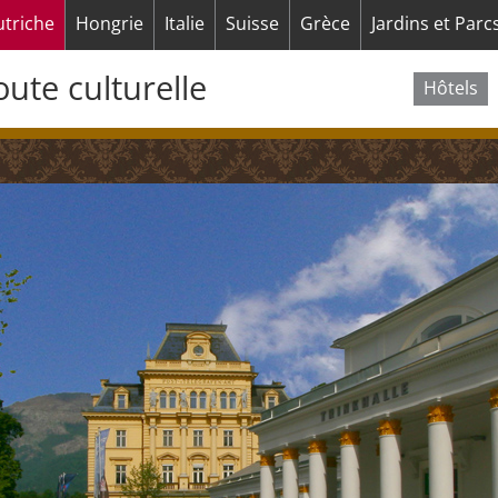
utriche
Hongrie
Italie
Suisse
Grèce
Jardins et Parc
Aller
au
oute culturelle
Hôtels
contenu