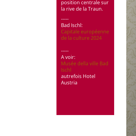
position centrale sur
la rive de la Traun.
-----
Bad Ischl:
Capitale
européenne
de
la
culture
2024
-----
A voir:
Musée della ville Bad
Ischl
autrefois Hotel
Austria