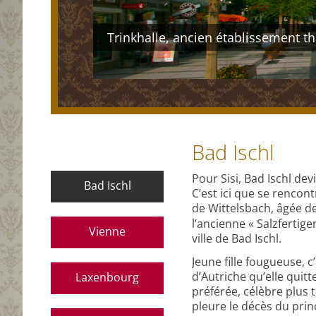
Trinkhalle, ancien établissement th
chl
Ischl
Ischl
Bad Ischl
Aller
Pour Sisi, Bad Ischl dev
Bad Ischl
au
C’est ici que se rencont
contenu
de Wittelsbach, âgée de
l’ancienne « Salzferti
Vienne
ville de Bad Ischl.
Jeune fille fougueuse, c
d’Autriche qu’elle quit
Laxenbourg
préférée, célèbre plus t
pleure le décès du prin