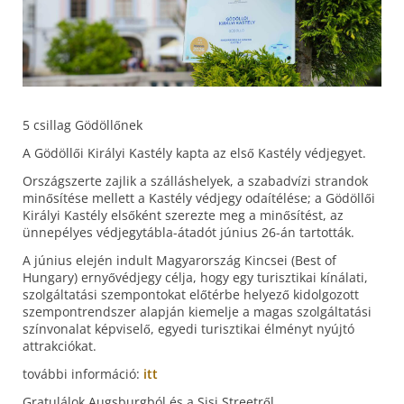
5
csillag
Gödöllőnek
A Gödöllői Királyi Kastély kapta az első Kastély védjegyet.
Országszerte zajlik a szálláshelyek, a szabadvízi strandok
minősítése mellett a Kastély védjegy odaítélése; a Gödöllői
Királyi Kastély elsőként szerezte meg a minősítést, az
ünnepélyes védjegytábla-átadót június 26-án tartották.
A június elején indult Magyarország Kincsei (Best of
Hungary) ernyővédjegy célja, hogy egy turisztikai kínálati,
szolgáltatási szempontokat előtérbe helyező kidolgozott
szempontrendszer alapján kiemelje a magas szolgáltatási
színvonalat képviselő, egyedi turisztikai élményt nyújtó
attrakciókat.
további
információ
:
itt
Gratulálok
Augsburgból
és
a
Sisi
Streetről.