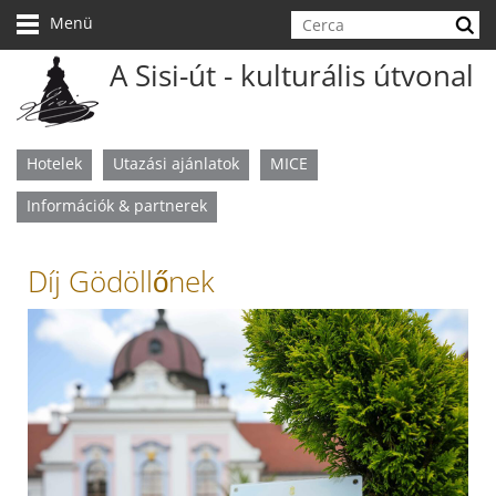
Skip
navigation
Menü
A Sisi-út - kulturális útvonal
Hotelek
Utazási ajánlatok
MICE
Információk & partnerek
Díj Gödöllőnek