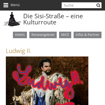
Navigation
überspringen
Menü
Die Sisi-Straße – eine
Kulturroute
Hotels
Reiseangebote
MICE
Infos & Partner
Ludwig II.