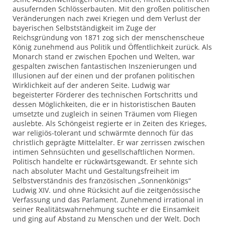
ausufernden Schlösserbauten. Mit den großen politischen
Veränderungen nach zwei Kriegen und dem Verlust der
bayerischen Selbstständigkeit im Zuge der
Reichsgründung von 1871 zog sich der menschenscheue
König zunehmend aus Politik und Öffentlichkeit zurück. Als
Monarch stand er zwischen Epochen und Welten, war
gespalten zwischen fantastischen Inszenierungen und
Illusionen auf der einen und der profanen politischen
Wirklichkeit auf der anderen Seite. Ludwig war
begeisterter Förderer des technischen Fortschritts und
dessen Möglichkeiten, die er in historistischen Bauten
umsetzte und zugleich in seinen Träumen vom Fliegen
auslebte. Als Schöngeist regierte er in Zeiten des Krieges,
war religiös-tolerant und schwärmte dennoch für das
christlich geprägte Mittelalter. Er war zerrissen zwischen
intimen Sehnsüchten und gesellschaftlichen Normen.
Politisch handelte er rückwärtsgewandt. Er sehnte sich
nach absoluter Macht und Gestaltungsfreiheit im
Selbstverständnis des französischen „Sonnenkönigs“
Ludwig XIV. und ohne Rücksicht auf die zeitgenössische
Verfassung und das Parlament. Zunehmend irrational in
seiner Realitätswahrnehmung suchte er die Einsamkeit
und ging auf Abstand zu Menschen und der Welt. Doch